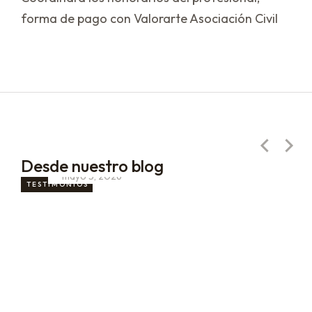
forma de pago con Valorarte Asociación Civil
Me llamo Daniel.
Desde nuestro blog
mayo 5, 2026
TESTIMONIOS