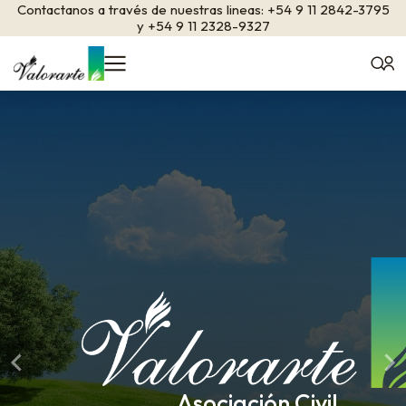
Contactanos a través de nuestras lineas: +54 9 11 2842-3795
y +54 9 11 2328-9327
Centro de rehabilitación
Centro de rehabilitación
Centro de rehabilitación
de adicciones
de adicciones
de adicciones
Asociación Civil
Asociación Civil
Asociación Civil
Drogadependencia – Alcoholismo
Drogadependencia – Alcoholismo
Drogadependencia – Alcoholismo